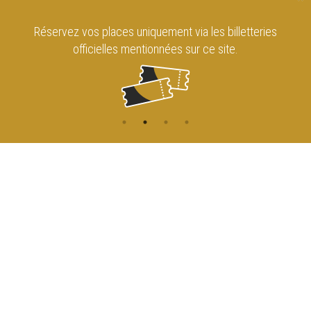
Réservez vos places uniquement via les billetteries
officielles mentionnées sur ce site.
CONTACT
NAVIGATION
ACCUEIL
Rue de l'Enseignement 81
1000 Bruxelles
AGENDA