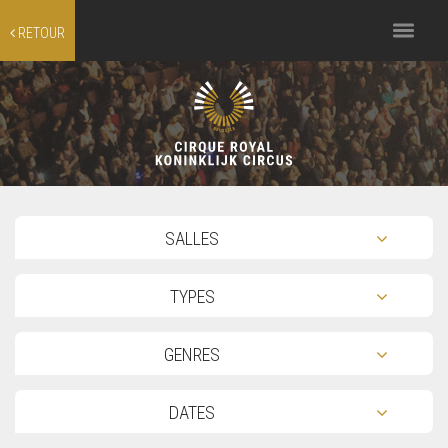
Toggle
RETOUR
navigation
TOG
SALLES
TOG
TYPES
TOG
GENRES
TOG
DATES