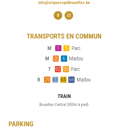
info@cirqueroyalbruxelles.be
TRANSPORTS EN COMMUN
M
1
5
Parc
M
2
6
Madou
T
92
93
Parc
B
29
63
65
66
Madou
TRAIN
Bruxelles-Central (900m à pied)
PARKING