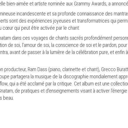
lle bien-aimée et artiste nominée aux Grammy Awards, a annoncé
lumineuse incandescente et sa profonde connaissance des mant
certs sont des expériences joyeuses et transformatrices qui perme
u cœur qui peut être activée par le chant.
à Snatam dans ces voyages de chants sacrés profondément personnel
tation de soi, l'amour de soi, la conscience de soi et le pardon, pou
tra, avant de passer à la lumière de la célébration pure, et enfin
roducteur, Ram Dass (piano, clarinette et chant), Grecco Buratt
roupe partagera la musique de la discographie mondialement appr
low, qui a été acclamé par la critique. Cet album est une collect
atam, de pratiques et d'enseignements visant à activer l'énergie 
ès beau.