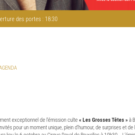
erture des portes : 18:30
 AGENDA
rement exceptionnel de l’émission culte
« Les Grosses Têtes »
à B
invités pour un moment unique, plein d’humour, de surprises et de
aura lieu le 6 octobre au Cirque Royal de Bruxelles à 19h30. L’émi