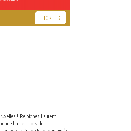
TICKETS
ruxelles ! Rejoignez Laurent
 bonne humeur, lors de
ssion sera diffusée le lendemain (7