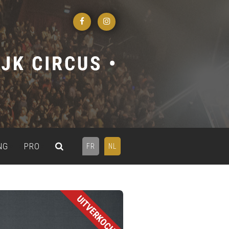
NG
PRO
FR
NL
UITVERKOCHT