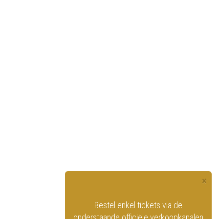
×
officiële website
Bestel enkel tickets via de
ninklijk Circus
onderstaande officiële verkoopkanalen