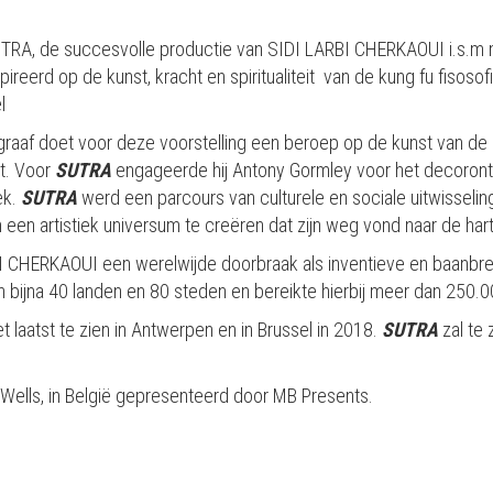
UTRA, de succesvolle productie van SIDI LARBI CHERKAOUI i.s.
spireerd op de kunst, kracht en spiritualiteit van de kung fu fisos
l
aaf doet voor deze voorstelling een beroep op de kunst van de k
rt. Voor
SUTRA
engageerde hij Antony Gormley voor het decoron
ek.
SUTRA
werd een parcours van culturele en sociale uitwisselin
 een artistiek universum te creëren dat zijn weg vond naar de hart
 CHERKAOUI een werelwijde doorbraak als inventieve en baanbre
in bijna 40 landen en 80 steden en bereikte hierbij meer dan 250
t laatst te zien in Antwerpen en in Brussel in 2018.
SUTRA
zal te 
s Wells, in België gepresenteerd door MB Presents.