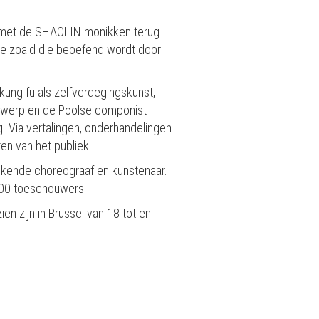
m met de SHAOLIN monikken terug
ofie zoald die beoefend wordt door
ung fu als zelfverdegingskunst,
twerp en de Poolse componist
g. Via vertalingen, onderhandelingen
en van het publiek.
kende choreograaf en kunstenaar.
.000 toeschouwers.
zien zijn in Brussel van 18 tot en