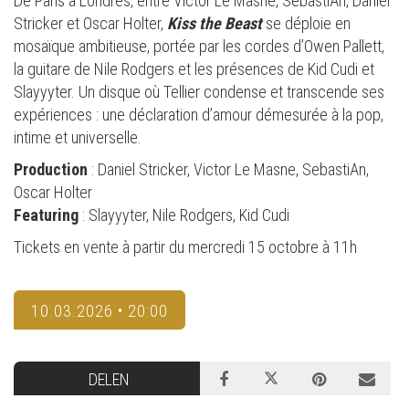
De Paris à Londres, entre Victor Le Masne, SebastiAn, Daniel
Stricker et Oscar Holter,
Kiss the Beast
se déploie en
mosaïque ambitieuse, portée par les cordes d’Owen Pallett,
la guitare de Nile Rodgers et les présences de Kid Cudi et
Slayyyter. Un disque où Tellier condense et transcende ses
expériences : une déclaration d’amour démesurée à la pop,
intime et universelle.
Production
: Daniel Stricker, Victor Le Masne, SebastiAn,
Oscar Holter
Featuring
: Slayyyter, Nile Rodgers, Kid Cudi
Tickets en vente à partir du mercredi 15 octobre à 11h
10.03.2026 • 20:00
DELEN