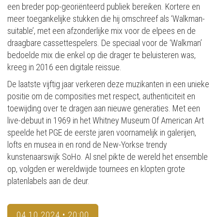
een breder pop-georiënteerd publiek bereiken. Kortere en
meer toegankelijke stukken die hij omschreef als ‘Walkman-
suitable’, met een afzonderlijke mix voor de elpees en de
draagbare cassettespelers. De speciaal voor de ‘Walkman’
bedoelde mix die enkel op die drager te beluisteren was,
kreeg in 2016 een digitale reissue.
De laatste vijftig jaar verkeren deze muzikanten in een unieke
positie om de composities met respect, authenticiteit en
toewijding over te dragen aan nieuwe generaties. Met een
live-debuut in 1969 in het Whitney Museum Of American Art
speelde het PGE de eerste jaren voornamelijk in galerijen,
lofts en musea in en rond de New-Yorkse trendy
kunstenaarswijk SoHo. Al snel pikte de wereld het ensemble
op, volgden er wereldwijde tournees en klopten grote
platenlabels aan de deur.
04.10.2024 • 20:00