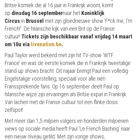
Britse komiek die al 16 jaar in Frankrijk woont, komt
op
dinsdag 16 september
naar het
Koninklijk
Circus
in
Brussel
met zijn gloednieuwe show ‘F*ck me, I’m
French!’. De hilarische kijk van een Brit op de Franse
cultuur!
Tickets zijn beschikbaar vanaf vrijdag 14 maart
om 10u via
livenation.be
.
Paul Taylor werd bekend met zijn hit TV-show ‘WTF
France’ en was de eerste komiek die in Frankrijk tweetalige
stand-up shows bracht. Dit najaar brengt Paul een volledig
Engelstalige voorstelling, speciaal voor alle niet-
Franssprekende fans. Op 16 september deelt Paul op
hilarische wijze zijn ervaringen als Britse expat in Frankrijk.
Van lachen met de Franse cultuur tot een flinke dosis
zelfspot!
Met meer dan 1,5 miljoen volgers en honderden miljoenen
views op sociale media heeft Paul ‘Le French Bashing’ naar
een nieuw niveau getild. Met zijn vorige shows,