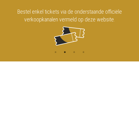
Bestel enkel tickets via de onderstaande officiële
verkoopkanalen vermeld op deze website.
CONTACT
MENU
HOME
Onderrichtsstraat 81
1000 Brussels
AGENDA