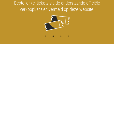
Bestel enkel tickets via de onderstaande officiële
verkoopkanalen vermeld op deze website.
CONTACT
MENU
HOME
Onderrichtsstraat 81
1000 Brussels
AGENDA
TOEGANG
info@koninklijkcircusbrussel.be