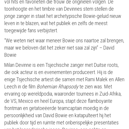
vol hits en favorieten die trouw de originelen volgen. De
toonhoogte en het timbre van Devinnes stem stellen de
jonge zanger in staat het archetypische Bowie-geluid nieuw
leven in te blazen, wat het publiek en zelfs de meest
toegewijde fans verbijstert.
“We weten niet waar meneer Bowie ons naartoe zal brengen,
maar we beloven dat het zeker niet saai zal zijn” – David
Bowie
Milan Devinne is een Tsjechische zanger met Duitse roots,
die ook acteur is en evenementen produceert. Hij is de
enige Tsjechische artiest die samen met Rami Malek en Allen
Leech in de film
Bohemian Rhapsody
te zien was. Met
ervaring op wereldpodia, waaronder tournees in Zuid-Afrika,
de VS, Mexico en heel Europa, stapt deze flamboyante
frontman en getatoeëerde teamcaptain moedig in de
persoonlijkheid van David Bowie en katapulteert hij het
publiek door tijd en ruimte met onberispelijke presentaties