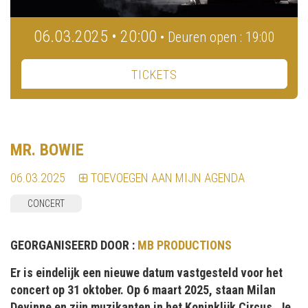
06.03.2025 • 20:00
• Deuren open : 19:00
TICKETS
MR. BOWIE
06.03.2025
TOEVOEGEN AAN MIJN AGENDA
CONCERT
GEORGANISEERD DOOR :
MB PRODUCTIONS
Er is eindelijk een nieuwe datum vastgesteld voor het
concert op 31 oktober. Op 6 maart 2025, staan Milan
Devinne en zijn muzikanten in het Koninklijk Circus. Je