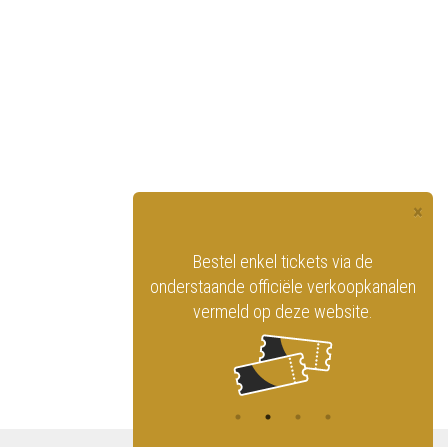
×
Bestel enkel tickets via de
Vind het Koninklijk 
onderstaande officiële verkoopkanalen
op de sociale netwe
vermeld op deze website.