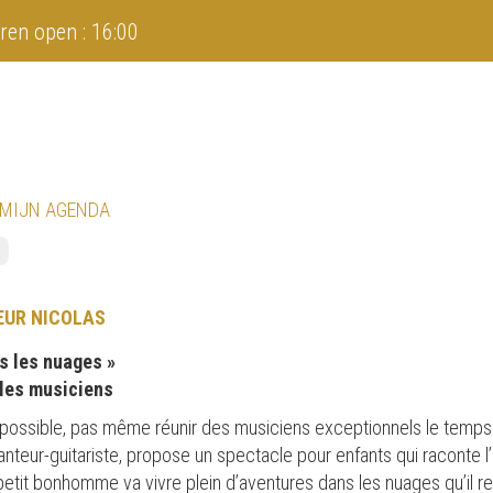
ren open : 16:00
 MIJN AGENDA
EUR NICOLAS
s les nuages »
 les musiciens
impossible, pas même réunir des musiciens exceptionnels le temps
anteur-guitariste, propose un spectacle pour enfants qui raconte l’
it bonhomme va vivre plein d’aventures dans les nuages qu’il re