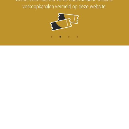
verkoopkanalen vermeld op deze website.
CONTACT
MENU
HOME
Onderrichtsstraat 81
1000 Brussels
AGENDA
TOEGANG
info@koninklijkcircusbrussel.be