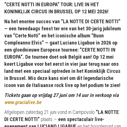
“CERTE NOTTI IN EUROPA” TOUR: LIVE IN HET
KONINKLIJK CIRCUS IN BRUSSEL OP 12 MEI 2026!
Na het enorme succes van “LA NOTTE DI CERTE NOTTI”
— een tweedaags feest ter ere van het 30-jarig jubileum
van “Certe Notti” en het iconische album “Buon
Compleanno Elvis” — gaat Luciano Ligabue in 2026 op
een gloednieuwe Europese tournee: “CERTE NOTTI IN
EUROPA”. De tournee doet ook België aan! Op 12 mei
keert Ligabue voor het eerst in vier jaar terug naar ons
land met een speciaal optreden in het Koninklijk Circus
in Brussel. Mis deze kans niet om dit legendarische
icoon van de Italiaanse rock live op het podium te zien!
Tickets gaan op vrijdag 27 juni om 14 uur in verkoop via
www.gracialive.be
Afgelopen zaterdag 21 juni vond in Campovolo
“LA NOTTE
DI CERTE NOTTI”
plaats —
een spectaculair live-
evenement van LUCIANO LIGABUE
en het hoogtepunt van