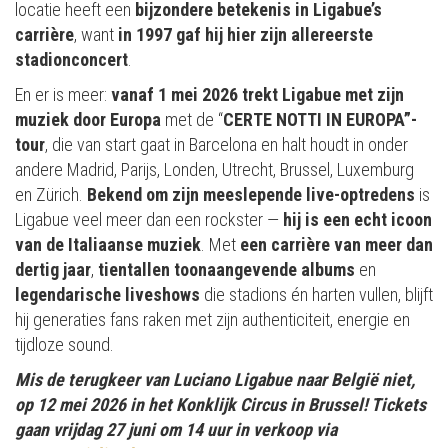
locatie heeft een
bijzondere betekenis in Ligabue’s
carrière
, want
in 1997 gaf hij hier zijn allereerste
stadionconcert
.
En er is meer:
vanaf 1 mei 2026 trekt Ligabue met zijn
muziek door Europa
met de “
CERTE NOTTI IN EUROPA”-
tour
, die van start gaat in Barcelona en halt houdt in onder
andere Madrid, Parijs, Londen, Utrecht, Brussel, Luxemburg
en Zürich.
Bekend om zijn meeslepende live-optredens
is
Ligabue veel meer dan een rockster —
hij is een echt icoon
van de Italiaanse muziek
. Met
een carrière van meer dan
dertig jaar
,
tientallen toonaangevende albums
en
legendarische liveshows
die stadions én harten vullen, blijft
hij generaties fans raken met zijn authenticiteit, energie en
tijdloze sound.
Mis de terugkeer van Luciano Ligabue naar België niet,
op 12 mei 2026 in het Konklijk Circus in Brussel! Tickets
gaan vrijdag 27 juni om 14 uur in verkoop via