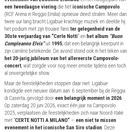
een tweedaagse viering
die het
iconische Campovolo
(RCF Arena in Reggio Emilia) opnieuw deed stralen. Meer dan
twee uur lang bracht Ligabue krachtige muziek en deelde hij
het podium met zijn trouwe fans
ter gelegenheid van de
30ste verjaardag van “Certe Notti
” en
het album
“Buon
Compleanno Elvis”
uit
1995
, dat een belangrijk keerpunt in
zijn carrière betekende. De avond stond ook in het teken van
het 20-jarig jubileum van het allereerste Campovolo-
concert
, wat zorgde voor nog meer emotie tijdens een toch
al onvergetelijke show.
Maar de feestelijkheden stoppen daar niet. Ligabue
kondigde een nieuwe datum aan: 6 september bij de Reggia
di Caserta, gevolgd door
een belangrijk moment in 2026
.
Op zaterdag 20 juni 2026, exact één jaar na Campovolo
2025, verplaatsen de feestelijkheden zich naar Noord-Italië
met “
CERTE NOTTI A MILANO”
—
een niet te missen
evenement in het iconische San Siro stadion
. Deze