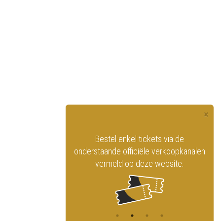
×
Bestel enkel tickets via de
Vind het Koninklijk Circ
rstaande officiële verkoopkanalen
op de sociale netwerke
vermeld op deze website.