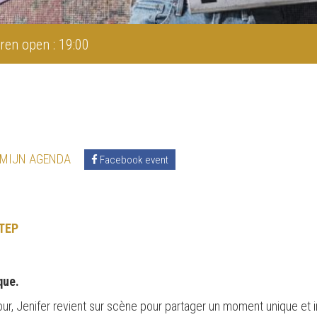
ren open : 19:00
 MIJN AGENDA
Facebook event
TEP
que.
our, Jenifer revient sur scène pour partager un moment unique et 