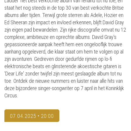
Ladder' het best verkochte album van Ierland tot nu toe, en
staat het nog steeds in de top 30 van best verkochte Britse
albums aller tijden. Terwijl grote sterren als Adele, Hozier en
Ed Sheeran zijn impact en invloed erkennen, blijft David Gray
zijn eigen pad bewandelen. Zijn rijke discografie omvat nu 12
complexe, ambitieuze en oprechte albums. David Gray's
gepassioneerde aanpak heeft hem een ongelooflijk trouwe
aanhang opgeleverd, die klaar staat om hem te volgen op al
zijn avonturen. Gedreven door gedurfde rijmen op lo-fi
elektronische beats en glinsterende akoestische gitaren is
'Dear Life' zonder twijfel zijn meest geslaagde album tot nu
toe. Ontdek de nieuwe nummers en luister naar alle hits van
deze bijzondere singer-songwriter op 7 april in het Koninklijk
Circus.
07.04.2025 • 20:00