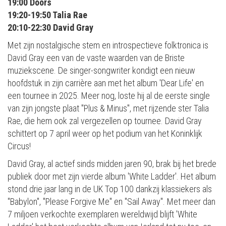
19:00 Doors
19:20-19:50 Talia Rae
20:10-22:30 David Gray
Met zijn nostalgische stem en introspectieve folktronica is
David Gray een van de vaste waarden van de Briste
muziekscene. De singer-songwriter kondigt een nieuw
hoofdstuk in zijn carrière aan met het album 'Dear Life' en
een tournee in 2025. Meer nog, loste hij al de eerste single
van zijn jongste plaat "Plus & Minus", met rijzende ster Talia
Rae, die hem ook zal vergezellen op tournee. David Gray
schittert op 7 april weer op het podium van het Koninklijk
Circus!
David Gray, al actief sinds midden jaren 90, brak bij het brede
publiek door met zijn vierde album 'White Ladder'. Het album
stond drie jaar lang in de UK Top 100 dankzij klassiekers als
"Babylon", "Please Forgive Me" en "Sail Away". Met meer dan
7 miljoen verkochte exemplaren wereldwijd blijft 'White