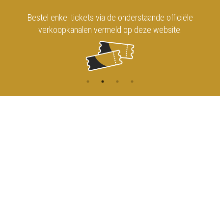
Bestel enkel tickets via de onderstaande officiële
verkoopkanalen vermeld op deze website.
CONTACT
MENU
HOME
Onderrichtsstraat 81
1000 Brussels
AGENDA