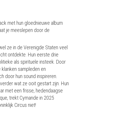
eback met hun gloednieuwe album
 Laat je meeslepen door de
el ze in de Verenigde Staten veel
cht ontdekte. Hun eerste drie
tieke als spirituele insteek. Door
de klanken sampleden en
ich door hun sound inspireren.
verder wat ze ooit gestart zijn. Hun
aar met een frisse, hedendaagse
ique, trekt Cymande in 2025
nklijk Circus niet!