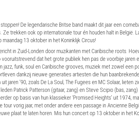
 stoppen! De legendarische Britse band maakt dit jaar een com
. Ze trekken ook op internationale tour én houden halt in België.
maandag 13 oktober in het Koninklijk Circus!
richt in Zuid-Londen door muzikanten met Caribische roots. Hoew
ooruitstrevend dat het grote publiek hen pas de voorbije jaren e
jazz, funk, soul en Caribische grooves, muziek met zowel een poli
ortleven dankzij nieuwe generaties artiesten die hun baanbreken
it jaren ’90, zoals De La Soul, The Fugees en MC Solaar, lieten z
eden Patrick Patterson (gitaar, zang) en Steve Scipio (bas, zang) 
rder op basis van hun klassieker ‘Promised Heights’ uit 1974, m
e tour vorig jaar, met onder andere een passage in Ancienne Belg
e plaat te laten horen. Mis hun concert op 13 oktober in het Koni