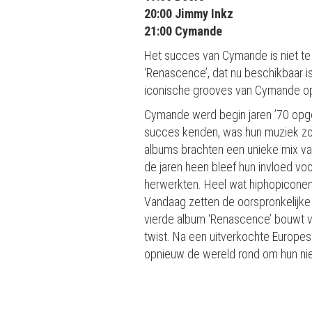
20:00 Jimmy Inkz
21:00 Cymande
Het succes van Cymande is niet te
‘Renascence’, dat nu beschikbaar is
iconische grooves van Cymande op 
Cymande werd begin jaren ’70 opge
succes kenden, was hun muziek zo v
albums brachten een unieke mix van 
de jaren heen bleef hun invloed vo
herwerkten. Heel wat hiphopiconen u
Vandaag zetten de oorspronkelijke l
vierde album ‘Renascence’ bouwt ve
twist. Na een uitverkochte Europes
opnieuw de wereld rond om hun nieuw