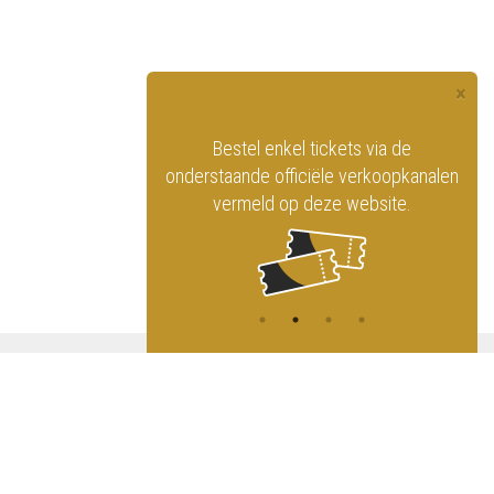
×
officiële website
Bestel enkel tickets via de
ninklijk Circus
onderstaande officiële verkoopkanalen
vermeld op deze website.