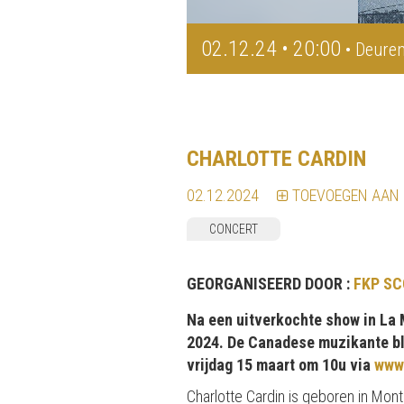
02.12.24 • 20:00
• Deuren
CHARLOTTE CARDIN
02.12.2024
TOEVOEGEN AAN
CONCERT
GEORGANISEERD DOOR :
FKP SC
Na een uitverkochte show in La 
2024. De Canadese muzikante bli
vrijdag 15 maart om 10u via
www
Charlotte Cardin is geboren in Mont