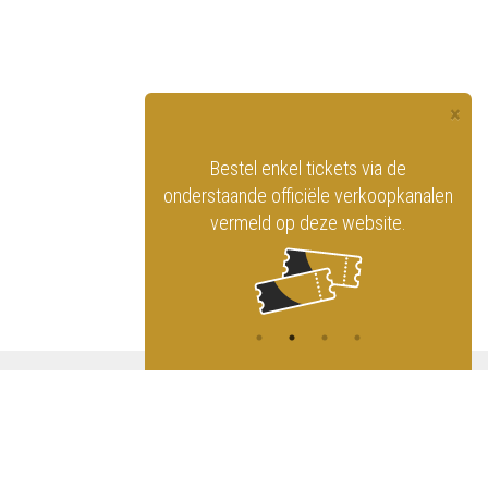
×
officiële website
Bestel enkel tickets via de
ninklijk Circus
onderstaande officiële verkoopkanalen
vermeld op deze website.