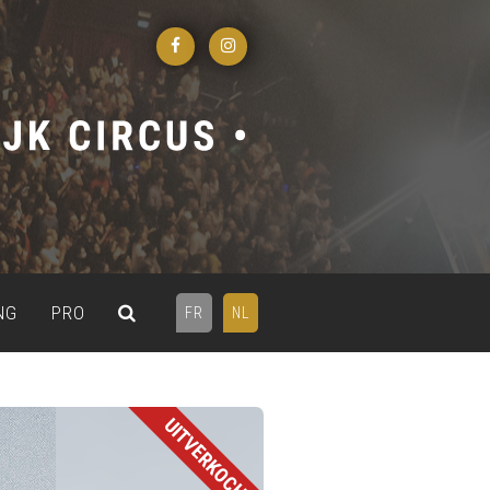
NG
PRO
FR
NL
UITVERKOCHT