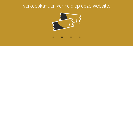
verkoopkanalen vermeld op deze website.
CONTACT
MENU
HOME
Onderrichtsstraat 81
1000 Brussels
AGENDA
TOEGANG
info@koninklijkcircusbrussel.be