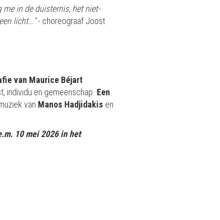
me in de duisternis, het niet-
n licht..."
- choreograaf Joost
fie van Maurice Béjart
st, individu en gemeenschap.
Een
 muziek van
Manos Hadjidakis
en
e.m. 10 mei 2026 in het