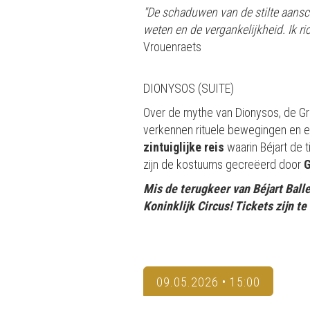
"De schaduwen van de stilte aansch
weten en de vergankelijkheid. Ik ric
Vrouenraets
DIONYSOS (SUITE)
Over de mythe van Dionysos, de Gr
verkennen rituele bewegingen en e
zintuiglijke reis
waarin Béjart de t
zijn de kostuums gecreëerd door
G
Mis de terugkeer van Béjart Balle
Koninklijk Circus! Tickets zijn t
09.05.2026 • 15:00