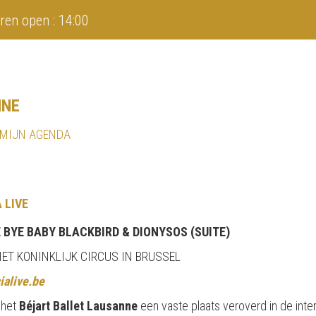
ren open : 14:00
NNE
 MIJN AGENDA
 LIVE
 BYE BABY BLACKBIRD & DIONYSOS (SUITE)
 HET KONINKLIJK CIRCUS IN BRUSSEL
ialive.be
 het
Béjart Ballet Lausanne
een vaste plaats veroverd in de inte