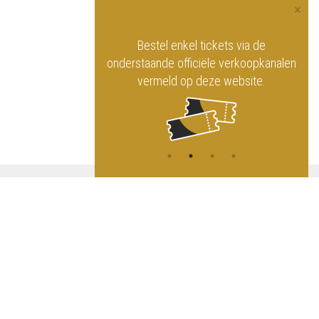
×
officiële website
Bestel enkel tickets via de
ninklijk Circus
onderstaande officiële verkoopkanalen
vermeld op deze website.
A
NG