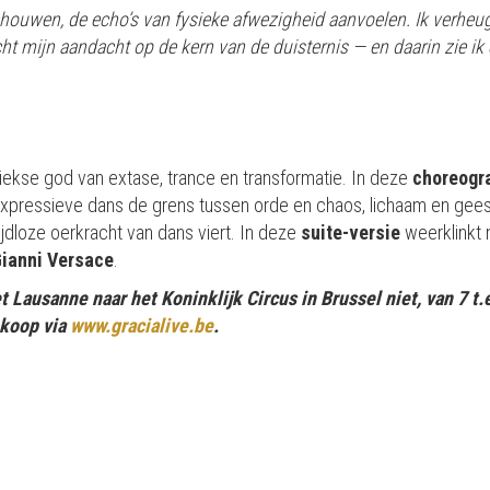
ouwen, de echo’s van fysieke afwezigheid aanvoelen. Ik verheug 
ht mijn aandacht op de kern van de duisternis — en daarin zie ik ee
iekse god van extase, trance en transformatie. In deze
choreogra
xpressieve dans de grens tussen orde en chaos, lichaam en gee
ijdloze oerkracht van dans viert. In deze
suite-versie
weerklinkt
ianni Versace
.
t Lausanne naar het Koninklijk Circus in Brussel niet, van 7 t.
e koop via
www.gracialive.be
.