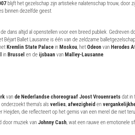
007
blijft het gezelschap zijn artistieke nalatenschap trouw, door 
es binnen dezelfde geest.
 de dans altijd al openstellen voor een breed publiek. Gedreven d
t Béjart Ballet Lausanne is één van de zeldzame balletgezelschappe
 het
Kremlin State Palace
in
Moskou
, het
Odeon
van
Herodes
A
l
in
Brussel
en de
ijsbaan
van
Malley-Lausanne
.
erk
van
de Nederlandse choreograaf Joost Vrouenraets
dat in
uk onderzoekt thema's als
verlies
,
afwezigheid
en
vergankelijkh
r Heijden, die reflecteert op het gemis van een merel die niet ter
d door muziek van
Johnny Cash
, wat een rauwe en emotionele sf