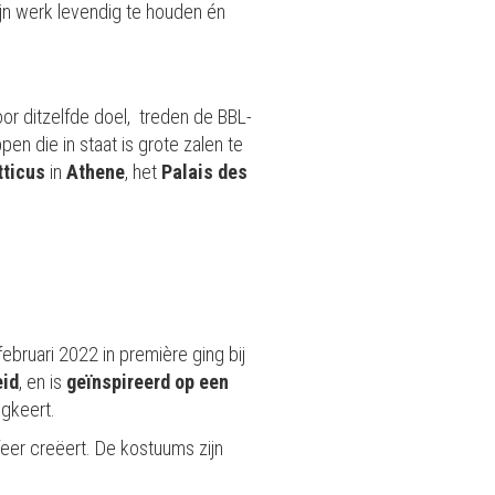
zijn werk levendig te houden én
oor ditzelfde doel, treden de BBL-
n die in staat is grote zalen te
tticus
in
Athene
, het
Palais des
 februari 2022 in première ging bij
eid
, en is
geïnspireerd op een
ugkeert.
eer creëert. De kostuums zijn