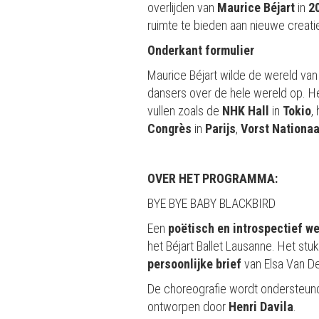
overlijden van
Maurice Béjart
in
2
ruimte te bieden aan nieuwe creati
Onderkant formulier
Maurice Béjart wilde de wereld van
dansers over de hele wereld op. He
vullen zoals de
NHK Hall
in
Tokio
,
Congrès
in
Parijs
,
Vorst
Nationaa
OVER HET PROGRAMMA:
BYE BYE BABY BLACKBIRD
Een
poëtisch en introspectief w
het Béjart Ballet Lausanne. Het st
persoonlijke brief
van Elsa Van De
De choreografie wordt ondersteun
ontworpen door
Henri Davila
.