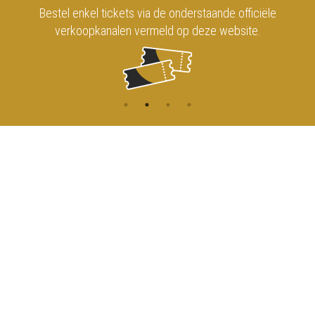
Bestel enkel tickets via de onderstaande officiële
verkoopkanalen vermeld op deze website.
CONTACT
MENU
HOME
Onderrichtsstraat 81
1000 Brussels
AGENDA
TOEGANG
info@koninklijkcircusbrussel.be